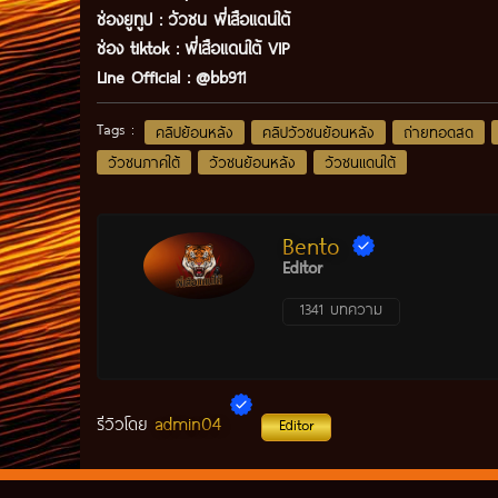
ช่องยูทูป
:
วัวชน พี่เสือแดนใต้
ช่อง tiktok :
พี่เสือแดนใต้ VIP
Line Official :
@bb911
Tags :
คลิปย้อนหลัง
คลิปวัวชนย้อนหลัง
ถ่ายทอดสด
วัวชนภาคใต้
วัวชนย้อนหลัง
วัวชนแดนใต้
Bento
Editor
1341 บทความ
admin04
รีวิวโดย
Editor