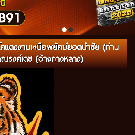
โคแดงงามเหนือพยัคฆ์ยอดนำชัย (ท่าน
ดณรงค์เดช (อ้างกางหลาง)