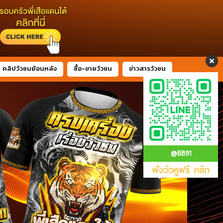
คลิปวัวชนย้อนหลัง
ซื้อ-ขายวัวชน
ข่าวสารวัวชน
@BB91
ฟังวัวหูฟรี คลิก