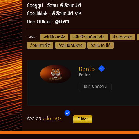
ช่องยูทูป
:
วัวชน พี่เสือแดนใต้
ช่อง tiktok :
พี่เสือแดนใต้ VIP
Line Official :
@bb911
Tags :
คลิปย้อนหลัง
คลิปวัวชนย้อนหลัง
ถ่ายทอดสด
วัวชนภาคใต้
วัวชนย้อนหลัง
วัวชนแดนใต้
Bento
Editor
1341 บทความ
admin03
รีวิวโดย
Editor