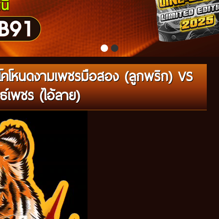
โคโหนดงามเพชรมือสอง (ลูกพริก) VS
ธ์เพชร (ไอ้ลาย)