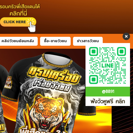
คลิปวัวชนย้อนหลัง
ซื้อ-ขายวัวชน
ข่าวสารวัวชน
@BB91
ฟังวัวหูฟรี คลิก