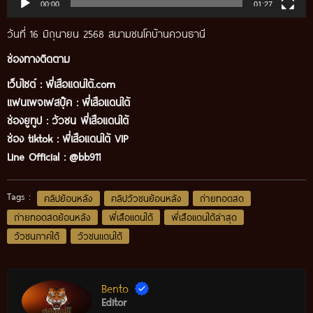
00:00
01:27
วันที่ 16 มิถุนายน 2568 สนามชนโคบ้านควนธานี
ช่องทางติดตาม
เว็บไซต์ :
พี่เสือแดนใต้.com
แฟนเพจเฟสบุ๊ค
:
พี่เสือ
แดนใต้
ช่องยูทูป
:
วัวชน พี่เสือแดนใต้
ช่อง tiktok :
พี่เสือแดนใต้ VIP
Line Official :
@bb911
Tags :
คลิปย้อนหลัง
คลิปวัวชนย้อนหลัง
ถ่ายทอดสด
ถ่ายทอดสดย้อนหลัง
พี่เสือแดนใต้
พี่เสือแดนใต้ล่าสุด
วัวชนภาคใต้
วัวชนแดนใต้
Bento
Editor