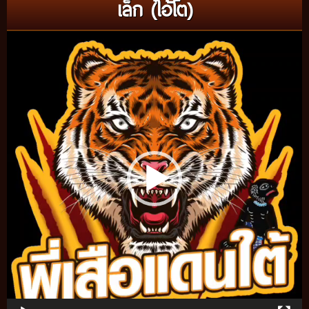
เล็ก (ไอ้โต)
Video
Player