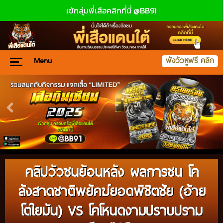
เข้กลุ่มพี่เสือคลิกที่นี่ @BB91
Menu
ฟังวัวหูฟรี คลิก
คลิปวัวชนย้อนหลัง ผลการชน โค
ลังสาดชาติพยัคฆ์ยอดพิชิตชัย (อ้าย
โตใยมัน) VS โคโหนดงามปราบปราม