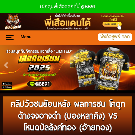
เข้กลุ่มพี่เสือคลิกที่นี่ @BB91
Menu
ฟังวัวหูฟรี คลิก
คลิปวัวชนย้อนหลัง ผลการชน โคดุก
ด้างจงอางดำ (บองหลาคิง) VS
โหนดบัลลังค์ทอง (อ้ายทอง)