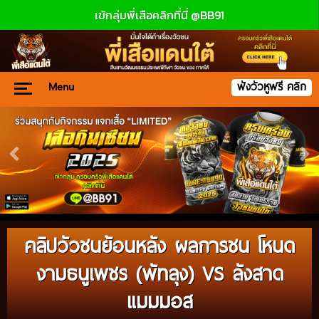
เข้กลุ่มพี่เสือคลิกที่นี่ @BB91
Menu
ฟังวัวหูฟรี คลิก
คลิปวัวชนย้อนหลัง ผลการชน โหนด
งามธนูเพชร (พัทลุง) VS ลังสาด
แมมมอส