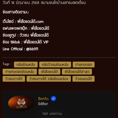
วันที่ 14 มิถุนายน 2568 สนามชนโคบ้านเสาธงสเตเดี้ยม
ช่องทางติดตาม
น
เว็บไซต์ :
พี่เสือแดนใต้.com
แฟนเพจเฟสบุ๊ค
:
พี่เสือ
แดนใต้
ช่องยูทูป
:
วัวชน พี่เสือแดนใต้
ช่อง tiktok :
พี่เสือแดนใต้ VIP
Line Official :
@bb911
Tags :
คลิปย้อนหลัง
คลิปวัวชนย้อนหลัง
ถ่ายทอดสด
ถ่ายทอดสดย้อนหลัง
พี่เสือแดนใต้
พี่เสือแดนใต้ล่าสุด
วัวชนภาคใต้
วัวชนภาคใต้ คลิปย้อนหลังฃ
วัวชนแดนใต้
Bento
Editor
1341 บทความ