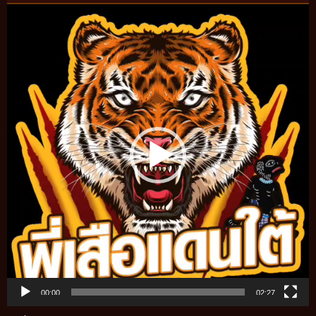
Video
Player
00:00
02:27