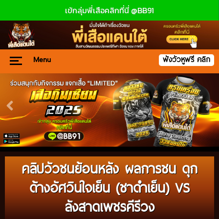
เข้กลุ่มพี่เสือคลิกที่นี่ @BB91
Menu
ฟังวัวหูฟรี คลิก
คลิปวัวชนย้อนหลัง ผลการชน ดุก
ด้างอัศวินใจเย็น (ชาดำเย็น) VS
ลังสาดเพชรคีรีวง