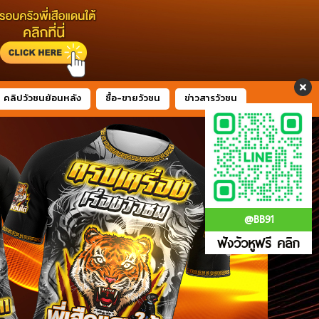
คลิปวัวชนย้อนหลัง
ซื้อ-ขายวัวชน
ข่าวสารวัวชน
@BB91
ฟังวัวหูฟรี คลิก