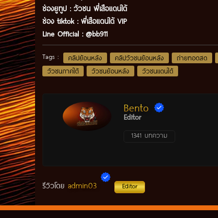
ช่องยูทูป
:
วัวชน พี่เสือแดนใต้
ช่อง tiktok :
พี่เสือแดนใต้ VIP
Line Official :
@bb911
Tags :
คลิปย้อนหลัง
คลิปวัวชนย้อนหลัง
ถ่ายทอดสด
วัวชนภาคใต้
วัวชนย้อนหลัง
วัวชนแดนใต้
Bento
Editor
1341 บทความ
admin03
รีวิวโดย
Editor