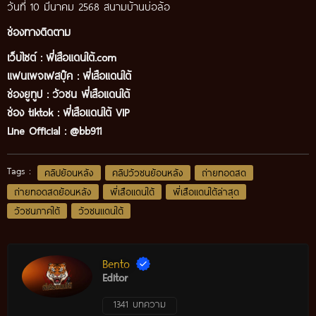
วันที่ 10 มีนาคม 2568 สนามบ้านบ่อล้อ
ช่องทางติดตาม
เว็บไซต์ :
พี่เสือแดนใต้.com
แฟนเพจเฟสบุ๊ค
:
พี่เสือ
แดนใต้
ช่องยูทูป
:
วัวชน พี่เสือแดนใต้
ช่อง tiktok :
พี่เสือแดนใต้ VIP
Line Official :
@bb911
Tags :
คลิปย้อนหลัง
คลิปวัวชนย้อนหลัง
ถ่ายทอดสด
ถ่ายทอดสดย้อนหลัง
พี่เสือแดนใต้
พี่เสือแดนใต้ล่าสุด
วัวชนภาคใต้
วัวชนแดนใต้
Bento
Editor
1341 บทความ