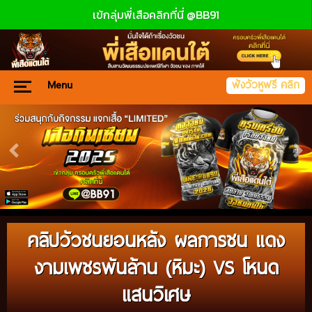
เข้กลุ่มพี่เสือคลิกที่นี่ @BB91
Menu
ฟังวัวหูฟรี คลิก
คลิปวัวชนยอนหลัง ผลการชน แดง
งามเพชรพันล้าน (หิมะ) VS โหนด
แสนวิเศษ